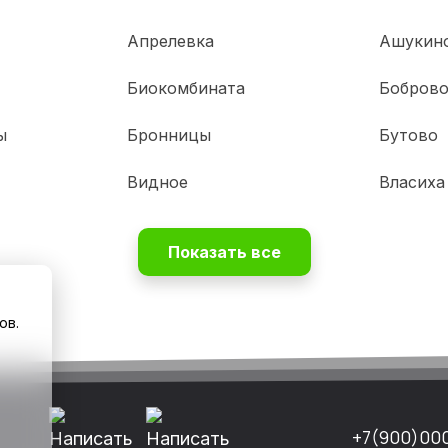
Апрелевка
Ашукин
Биокомбината
Бобров
ы
Бронницы
Бутово
Видное
Власиха
Показать все
ов.
+7(900)00