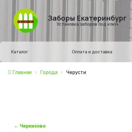
Заборы Екатеринбург
Установка заборов под ключ
Каталог
Оплата и доставка
Главная
»
Города
»
Черусти
Навигация
←
Черкизово