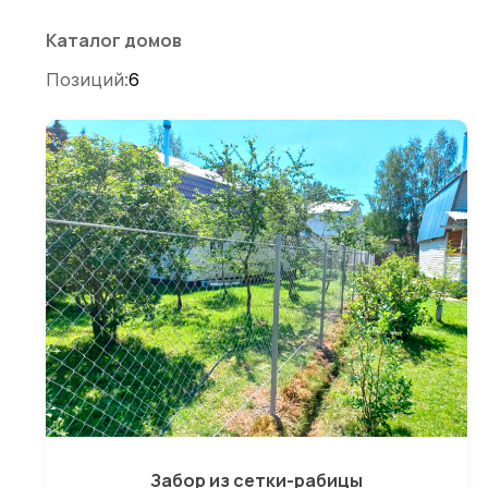
по
записям
Каталог домов
Позиций:
6
Забор из сетки-рабицы