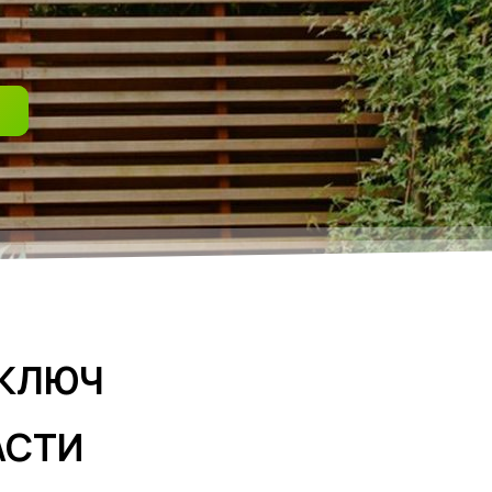
 КЛЮЧ
АСТИ