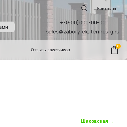
Поиск:
Контакты
+7(900)000-00-00
нами
sales@zabory-ekaterinburg.ru
0
Отзывы заказчиков
Шаховская
→