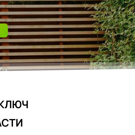
 КЛЮЧ
АСТИ