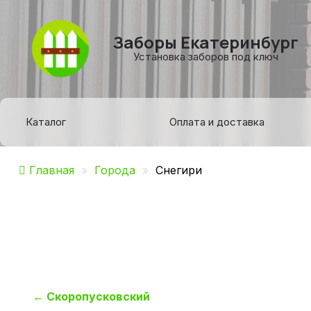
Заборы Екатеринбург
Установка заборов под ключ
Каталог
Оплата и доставка
Главная
»
Города
»
Снегири
Навигация
←
Скоропусковский