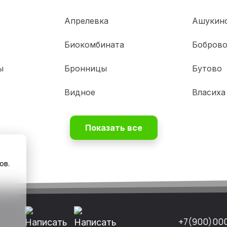
Апрелевка
Ашукин
Биокомбината
Бобров
ы
Бронницы
Бутово
Видное
Власиха
Показать все
ов.
+7(900)00