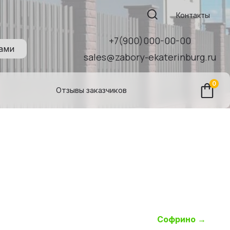
Поиск:
Контакты
+7(900)000-00-00
нами
sales@zabory-ekaterinburg.ru
0
Отзывы заказчиков
Софрино
→