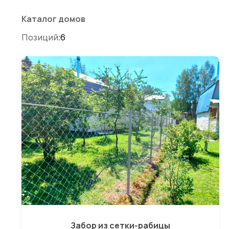
по
записям
Каталог домов
Позиций:
6
Забор из сетки-рабицы