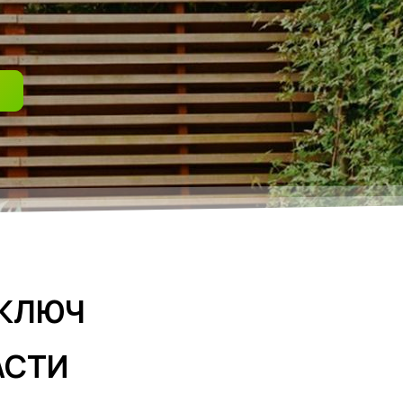
 КЛЮЧ
АСТИ