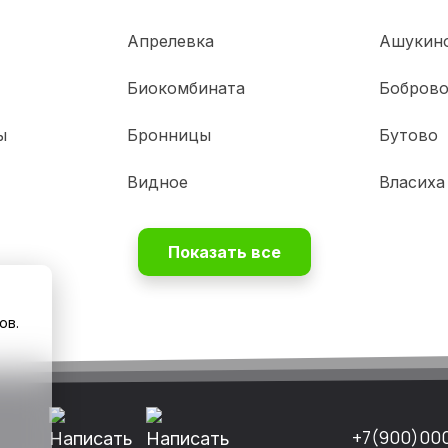
Апрелевка
Ашукин
Биокомбината
Бобров
ы
Бронницы
Бутово
Видное
Власиха
Показать все
ов.
+7(900)00