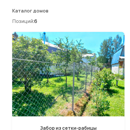
по
записям
Каталог домов
Позиций:
6
Забор из сетки-рабицы