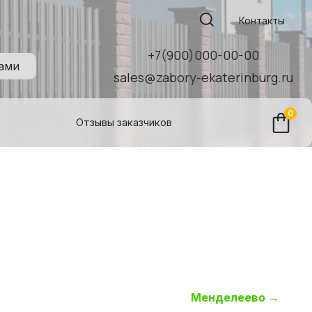
Поиск:
Контакты
+7(900)000-00-00
нами
sales@zabory-ekaterinburg.ru
0
Отзывы заказчиков
Менделеево
→