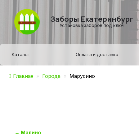
Заборы Екатеринбург
Установка заборов под ключ
Каталог
Оплата и доставка
Главная
»
Города
»
Марусино
Навигация
←
Малино