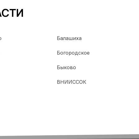
АСТИ
о
Балашиха
о
Богородское
Быково
ВНИИССОК