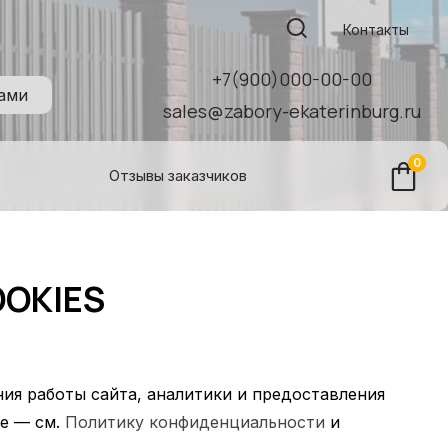
Поиск:
Контакты
+7(900)000-00-00
нами
sales@zabory-ekaterinburg.ru
0
Отзывы заказчиков
OKIES
ния работы сайта, аналитики и предоставления
ее — см.
Политику конфиденциальности
и