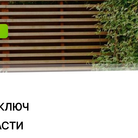
 КЛЮЧ
АСТИ