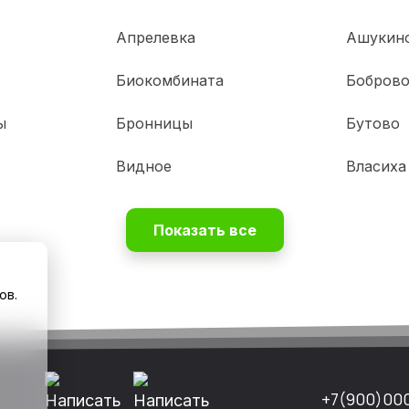
Апрелевка
Ашукин
Биокомбината
Бобров
ы
Бронницы
Бутово
Видное
Власиха
Показать все
ов.
+7(900)00