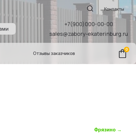
Поиск:
Контакты
+7(900)000-00-00
нами
sales@zabory-ekaterinburg.ru
0
Отзывы заказчиков
Фрязино
→