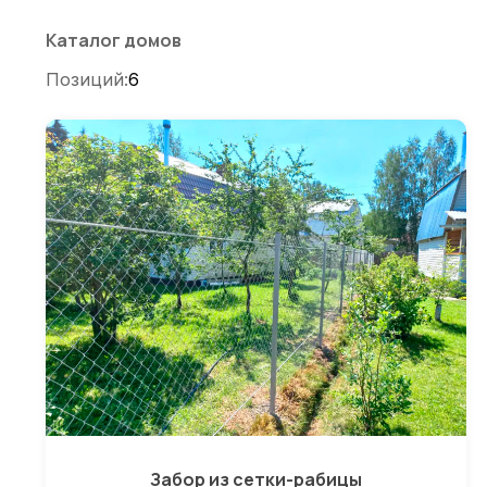
по
записям
Каталог домов
Позиций:
6
Забор из сетки-рабицы