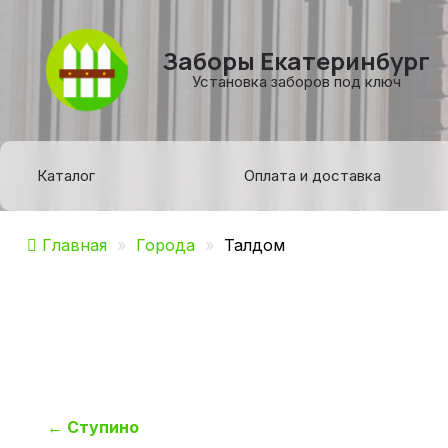
Заборы Екатеринбург
Установка заборов под ключ
Каталог
Оплата и доставка
Главная
»
Города
»
Талдом
Навигация
←
Ступино