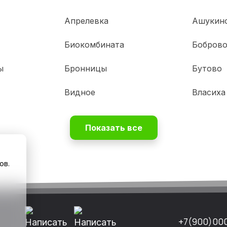
Апрелевка
Ашукин
Биокомбината
Бобров
ы
Бронницы
Бутово
Видное
Власиха
Показать все
ов.
+7(900)00