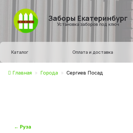
Заборы Екатеринбург
Установка заборов под ключ
Каталог
Оплата и доставка
Главная
»
Города
»
Сергиев Посад
Навигация
←
Руза