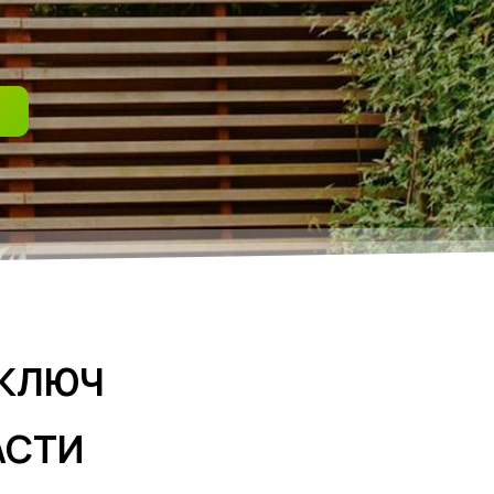
 КЛЮЧ
АСТИ