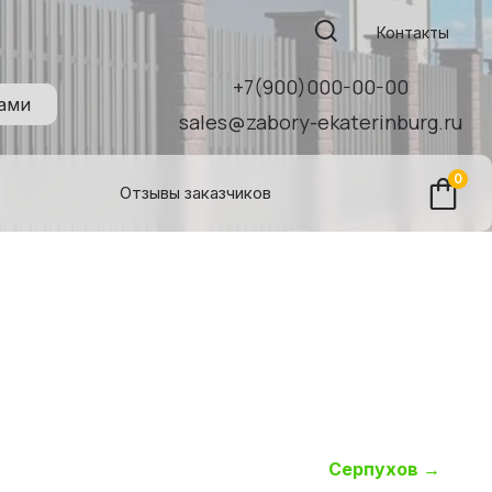
Поиск:
Контакты
+7(900)000-00-00
нами
sales@zabory-ekaterinburg.ru
0
Отзывы заказчиков
Серпухов
→