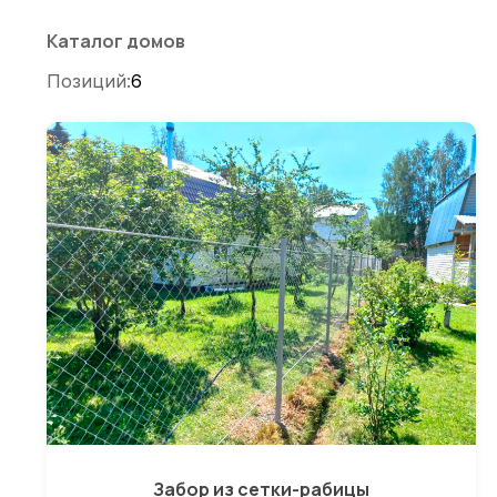
по
записям
Каталог домов
Позиций:
6
Забор из сетки-рабицы