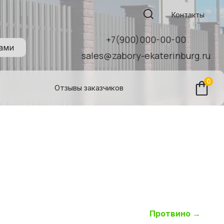
Поиск:
Контакты
+7(900)000-00-00
нами
sales@zabory-ekaterinburg.ru
0
Отзывы заказчиков
Протвино
→