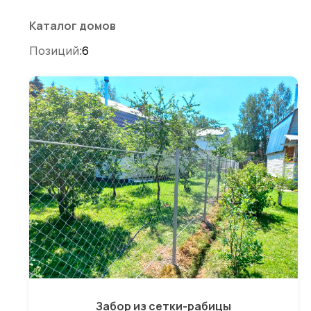
по
записям
Каталог домов
Позиций:
6
Забор из сетки-рабицы