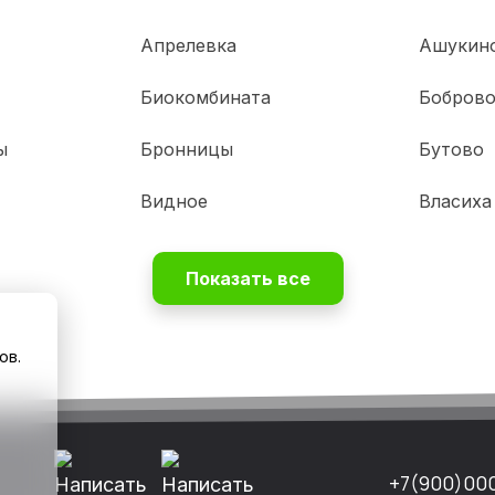
Апрелевка
Ашукин
Биокомбината
Бобров
ы
Бронницы
Бутово
Видное
Власиха
Показать все
ов.
+7(900)00