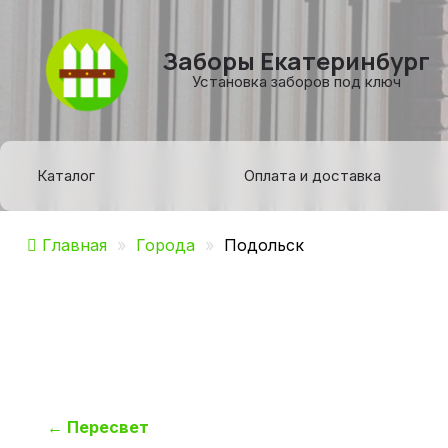
Заборы Екатеринбург
Установка заборов под ключ
Каталог
Оплата и доставка
Главная
»
Города
»
Подольск
Навигация
←
Пересвет