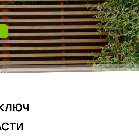
 КЛЮЧ
АСТИ