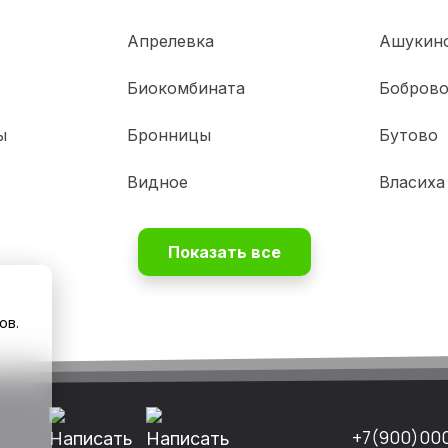
Апрелевка
Ашукин
Биокомбината
Бобров
ы
Бронницы
Бутово
Видное
Власиха
Показать все
ов.
+7(900)00