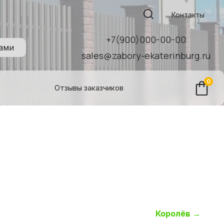
Поиск:
Контакты
+7(900)000-00-00
нами
sales@zabory-ekaterinburg.ru
0
Отзывы заказчиков
Королёв
→