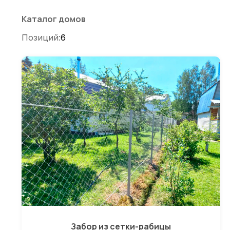
по
записям
Каталог домов
Позиций:
6
Забор из сетки-рабицы