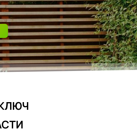
 КЛЮЧ
АСТИ