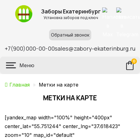
Заборы Екатеринбург
Установка заборов под ключ
Обратный звонок
+7(900)000-00-00
sales@zabory-ekaterinburg.ru
0
Меню
Главная
»
Метки на карте
МЕТКИ НА КАРТЕ
[yandex_map width="100%" height="400px"
center_lat="55.751244" center_lng="37.618423"
zoom="10" map_id="default"